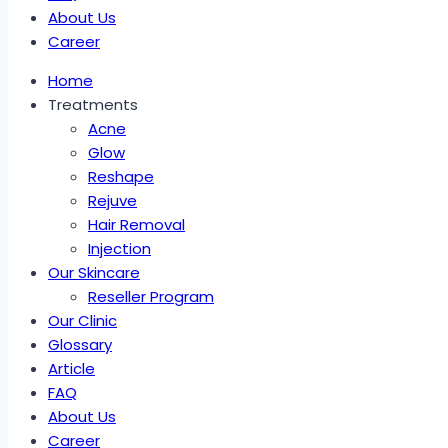
About Us
Career
Home
Treatments
Acne
Glow
Reshape
Rejuve
Hair Removal
Injection
Our Skincare
Reseller Program
Our Clinic
Glossary
Article
FAQ
About Us
Career