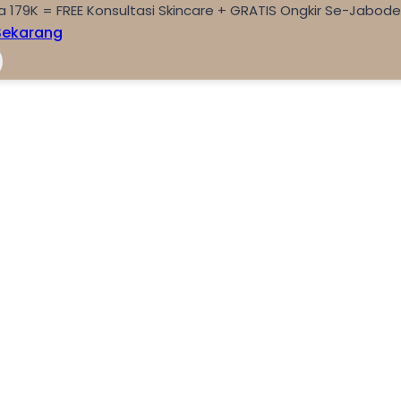
a 179K = FREE Konsultasi Skincare + GRATIS Ongkir Se-Jabod
Sekarang