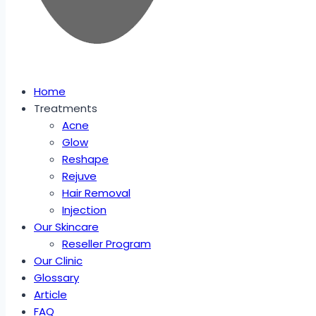
Home
Treatments
Acne
Glow
Reshape
Rejuve
Hair Removal
Injection
Our Skincare
Reseller Program
Our Clinic
Glossary
Article
FAQ