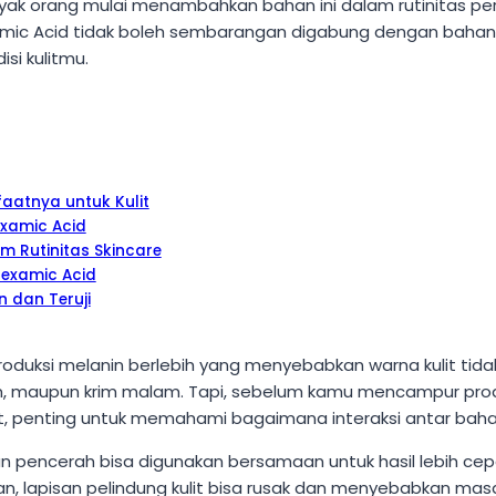
Banyak orang mulai menambahkan bahan ini dalam rutinitas p
amic Acid tidak boleh sembarangan digabung dengan bahan 
si kulitmu.
aatnya untuk Kulit
xamic Acid
 Rutinitas Skincare
nexamic Acid
 dan Teruji
uksi melanin berlebih yang menyebabkan warna kulit tidak 
um, maupun krim malam. Tapi, sebelum kamu mencampur pr
ant, penting untuk memahami bagaimana interaksi antar bahan i
ncerah bisa digunakan bersamaan untuk hasil lebih cepat. 
kan, lapisan pelindung kulit bisa rusak dan menyebabkan mas