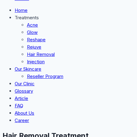
Home
Treatments
Acne
Glow
Reshape
Rejuve
Hair Removal
Injection
Our Skincare
Reseller Program
Our Clinic
Glossary
Article
FAQ
About Us
Career
Hair Removal Treatment