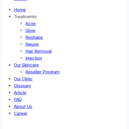
Home
Treatments
Acne
Glow
Reshape
Rejuve
Hair Removal
Injection
Our Skincare
Reseller Program
Our Clinic
Glossary
Article
FAQ
About Us
Career