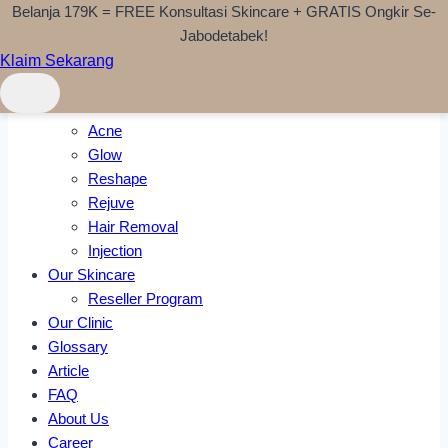
Belanja 179K = FREE Konsultasi Skincare + GRATIS Ongkir Se-
Skip to content
Jabodetabek!
Klaim Sekarang
Home
Treatments
Acne
Glow
Reshape
Rejuve
Hair Removal
Injection
Our Skincare
Reseller Program
Our Clinic
Glossary
Article
FAQ
About Us
Career