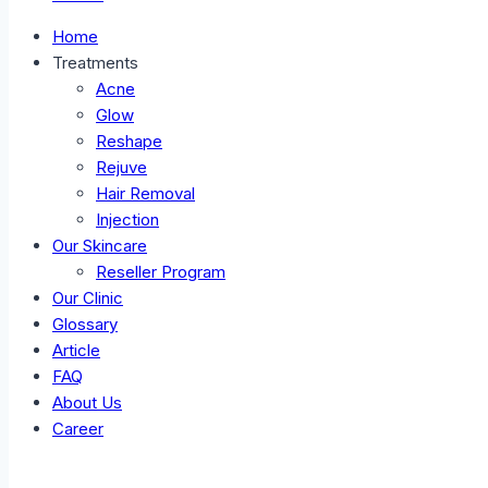
Home
Treatments
Acne
Glow
Reshape
Rejuve
Hair Removal
Injection
Our Skincare
Reseller Program
Our Clinic
Glossary
Article
FAQ
About Us
Career