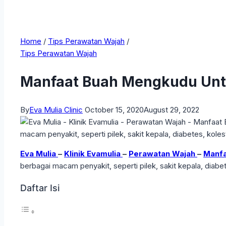
Home
/
Tips Perawatan Wajah
/
Tips Perawatan Wajah
Manfaat Buah Mengkudu Un
By
Eva Mulia Clinic
October 15, 2020
August 29, 2022
Eva Mulia
–
Klinik Evamulia
–
Perawatan Wajah
–
Manfa
berbagai macam penyakit, seperti pilek, sakit kepala, diabete
Daftar Isi