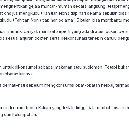
 menghentikan gejala muntah-muntah secara langsung, tetapimen
ons jus mengkudu (Tahitian Noni) tiap hari selama sebulan bis
udu (Tahitian Noni) tiap hari selama 1,5 bulan bisa membantu mer
u memiliki banyak manfaat seperti yang ada di atas, bukan bera
edis sesuai anjuran dokter, serta berkonsultasi terlebih dahulu 
untuk dikonsumsi sebagai makanan atau suplemen. Tetapi bukan b
t-obatan lainnya.
a berhati-hati sebelum mengkonsumsi obat-obatan herbal, termasu
 di dalam tubuh Kalium yang terlalu tinggi dalam tubuh bisa me
ung dan kelumpuhan.