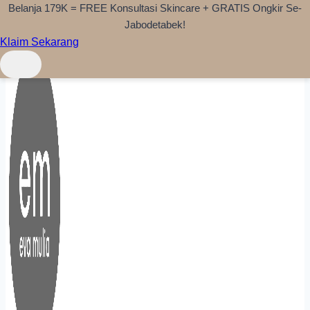
Belanja 179K = FREE Konsultasi Skincare + GRATIS Ongkir Se-
Skip to content
Jabodetabek!
Klaim Sekarang