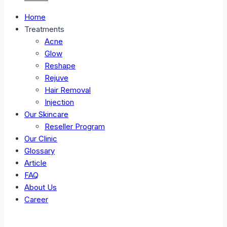
Home
Treatments
Acne
Glow
Reshape
Rejuve
Hair Removal
Injection
Our Skincare
Reseller Program
Our Clinic
Glossary
Article
FAQ
About Us
Career