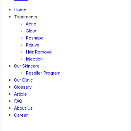
Home
Treatments
Acne
Glow
Reshape
Rejuve
Hair Removal
Injection
Our Skincare
Reseller Program
Our Clinic
Glossary
Article
FAQ
About Us
Career