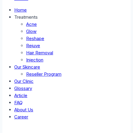
Home
Treatments
Acne
Glow
Reshape
Rejuve
Hair Removal
Injection
Our Skincare
Reseller Program
Our Clinic
Glossary
Article
FAQ
About Us
Career