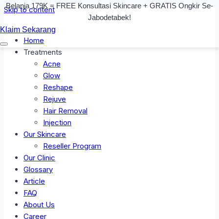
Belanja 179K = FREE Konsultasi Skincare + GRATIS Ongkir Se-
Skip to content
Jabodetabek!
Klaim Sekarang
Home
Treatments
Acne
Glow
Reshape
Rejuve
Hair Removal
Injection
Our Skincare
Reseller Program
Our Clinic
Glossary
Article
FAQ
About Us
Career