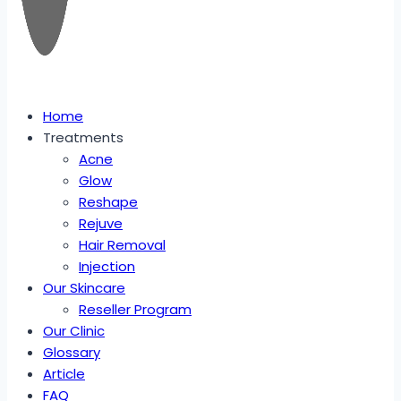
Home
Treatments
Acne
Glow
Reshape
Rejuve
Hair Removal
Injection
Our Skincare
Reseller Program
Our Clinic
Glossary
Article
FAQ