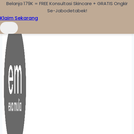
Belanja 179K = FREE Konsultasi Skincare + GRATIS Ongkir
Skip to content
Se-Jabodetabek!
Klaim Sekarang