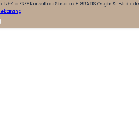
a 179K = FREE Konsultasi Skincare + GRATIS Ongkir Se-Jabod
Sekarang