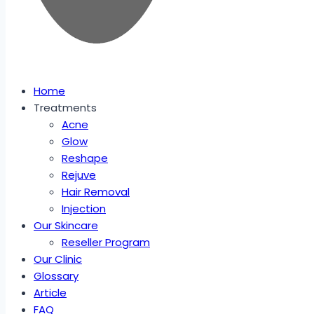
Home
Treatments
Acne
Glow
Reshape
Rejuve
Hair Removal
Injection
Our Skincare
Reseller Program
Our Clinic
Glossary
Article
FAQ