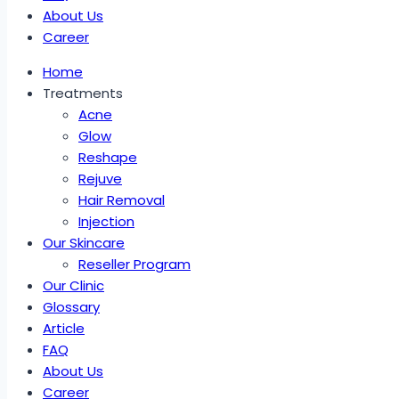
About Us
Career
Home
Treatments
Acne
Glow
Reshape
Rejuve
Hair Removal
Injection
Our Skincare
Reseller Program
Our Clinic
Glossary
Article
FAQ
About Us
Career