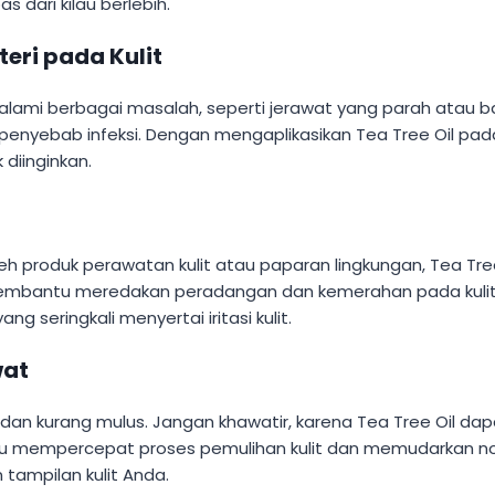
s dari kilau berlebih.
eri pada Kulit
lami berbagai masalah, seperti jerawat yang parah atau bahka
penyebab infeksi. Dengan mengaplikasikan Tea Tree Oil pada
 diinginkan.
i oleh produk perawatan kulit atau paparan lingkungan, Tea T
bantu meredakan peradangan dan kemerahan pada kulit yang t
seringkali menyertai iritasi kulit.
wat
ta dan kurang mulus. Jangan khawatir, karena Tea Tree Oil
tu mempercepat proses pemulihan kulit dan memudarkan n
tampilan kulit Anda.