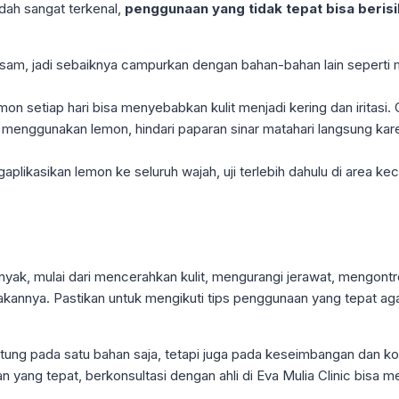
dah sangat terkenal,
penggunaan yang tidak tepat bisa berisi
am, jadi sebaiknya campurkan dengan bahan-bahan lain seperti m
 setiap hari bisa menyebabkan kulit menjadi kering dan iritasi.
menggunakan lemon, hindari paparan sinar matahari langsung kare
likasikan lemon ke seluruh wajah, uji terlebih dahulu di area kecil
anyak, mulai dari mencerahkan kulit, mengurangi jerawat, mengontr
nakannya. Pastikan untuk mengikuti tips penggunaan yang tepat 
tung pada satu bahan saja, tetapi juga pada keseimbangan dan kon
yang tepat, berkonsultasi dengan ahli di Eva Mulia Clinic bisa me