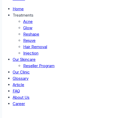
Home
Treatments
Acne
Glow
Reshape
Rejuve
Hair Removal
Injection
Our Skincare
Reseller Program
Our Clinic
Glossary
Article
FAQ
About Us
Career