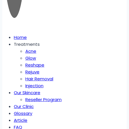
Home
Treatments
Acne
Glow
Reshape
Rejuve
Hair Removal
Injection
Our Skincare
Reseller Program
Our Clinic
Glossary
Article
FAQ