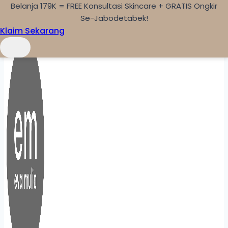
Belanja 179K = FREE Konsultasi Skincare + GRATIS Ongkir
Skip to content
Se-Jabodetabek!
Klaim Sekarang