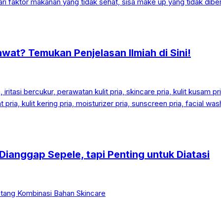
t? Temukan Penjelasan Ilmiah di Sini!
Dianggap Sepele, tapi Penting untuk Diatasi