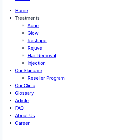
Home
Treatments
Acne
Glow
Reshape
Rejuve
Hair Removal
Injection
Our Skincare
Reseller Program
Our Clinic
Glossary
Article
FAQ
About Us
Career