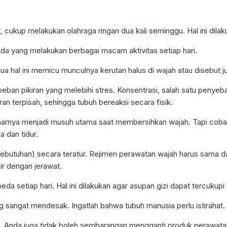
t, cukup melakukan olahraga ringan dua kali seminggu. Hal ini dil
nda yang melakukan berbagai macam aktivitas setiap hari.
 hal ini memicu munculnya kerutan halus di wajah atau disebut ju
 beban pikiran yang melebihi stres. Konsentrasi, salah satu penye
n terpisah, sehingga tubuh bereaksi secara fisik.
narnya menjadi musuh utama saat membersihkan wajah. Tapi coba
 dan tidur.
kebutuhan) secara teratur. Rejimen perawatan wajah harus sama da
r dengan jerawat.
eda setiap hari. Hal ini dilakukan agar asupan gizi dapat tercukupi
g sangat mendesak. Ingatlah bahwa tubuh manusia perlu istirahat.
Anda juga tidak boleh sembarangan mengganti produk perawatan k