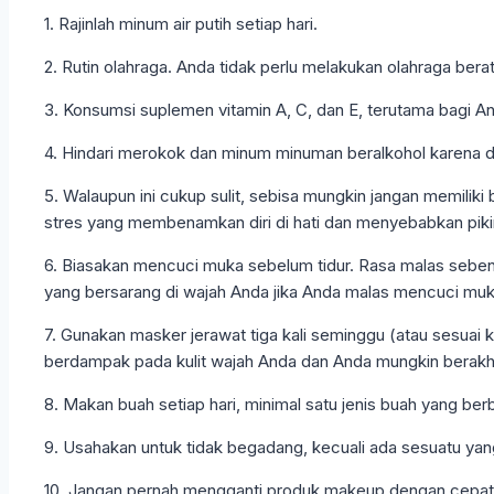
1. Rajinlah minum air putih setiap hari.
2. Rutin olahraga. Anda tidak perlu melakukan olahraga bera
3. Konsumsi suplemen vitamin A, C, dan E, terutama bagi A
4. Hindari merokok dan minum minuman beralkohol karena dua
5. Walaupun ini cukup sulit, sebisa mungkin jangan memiliki
stres yang membenamkan diri di hati dan menyebabkan pikira
6. Biasakan mencuci muka sebelum tidur. Rasa malas sebe
yang bersarang di wajah Anda jika Anda malas mencuci muka
7. Gunakan masker jerawat tiga kali seminggu (atau sesuai 
berdampak pada kulit wajah Anda dan Anda mungkin berakhi
8. Makan buah setiap hari, minimal satu jenis buah yang berb
9. Usahakan untuk tidak begadang, kecuali ada sesuatu yan
10. Jangan pernah mengganti produk makeup dengan cepat. 