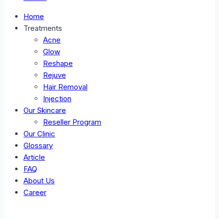
Home
Treatments
Acne
Glow
Reshape
Rejuve
Hair Removal
Injection
Our Skincare
Reseller Program
Our Clinic
Glossary
Article
FAQ
About Us
Career