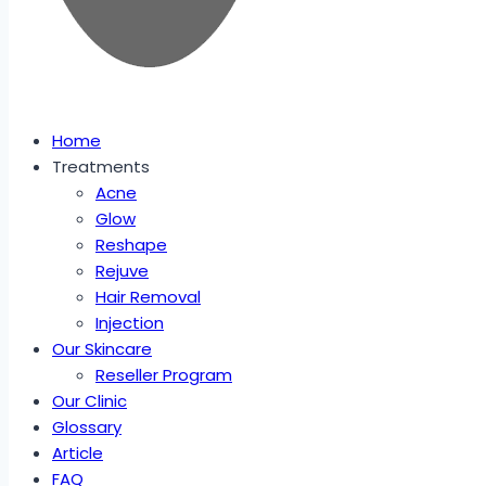
Home
Treatments
Acne
Glow
Reshape
Rejuve
Hair Removal
Injection
Our Skincare
Reseller Program
Our Clinic
Glossary
Article
FAQ