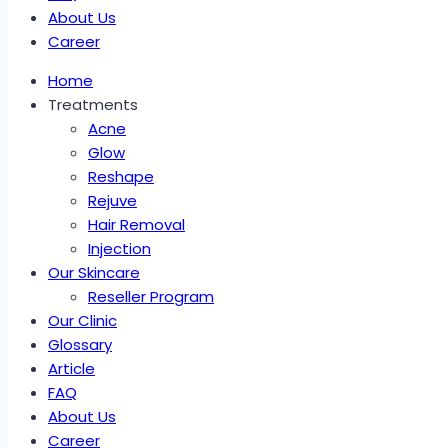
About Us
Career
Home
Treatments
Acne
Glow
Reshape
Rejuve
Hair Removal
Injection
Our Skincare
Reseller Program
Our Clinic
Glossary
Article
FAQ
About Us
Career