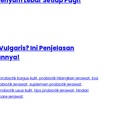
enyum Lebar Setiap Pagi!
ulgaris? Ini Penjelasan
annya!