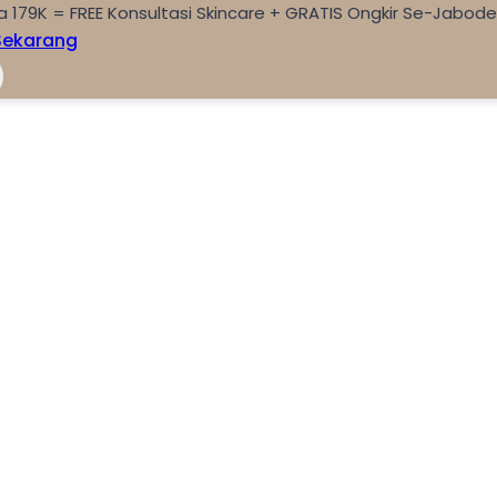
a 179K = FREE Konsultasi Skincare + GRATIS Ongkir Se-Jabod
Sekarang