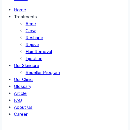
Home
Treatments
Acne
Glow
Reshape
Rejuve
Hair Removal
Injection
Our Skincare
Reseller Program
Our Clinic
Glossary
Article
FAQ
About Us
Career