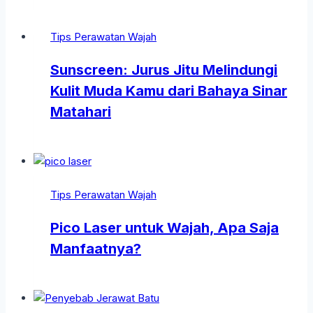
Tips Perawatan Wajah
Sunscreen: Jurus Jitu Melindungi
Kulit Muda Kamu dari Bahaya Sinar
Matahari
Tips Perawatan Wajah
Pico Laser untuk Wajah, Apa Saja
Manfaatnya?