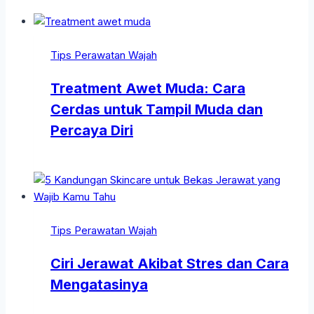
Tips Perawatan Wajah
Treatment Awet Muda: Cara
Cerdas untuk Tampil Muda dan
Percaya Diri
Tips Perawatan Wajah
Ciri Jerawat Akibat Stres dan Cara
Mengatasinya