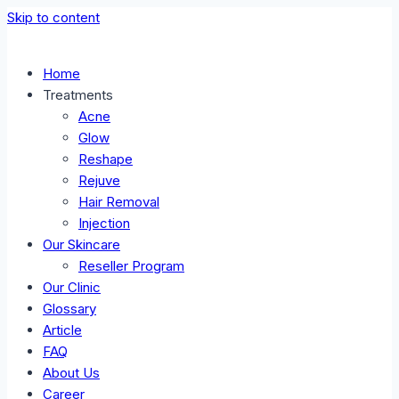
Skip to content
Home
Treatments
Acne
Glow
Reshape
Rejuve
Hair Removal
Injection
Our Skincare
Reseller Program
Our Clinic
Glossary
Article
FAQ
About Us
Career