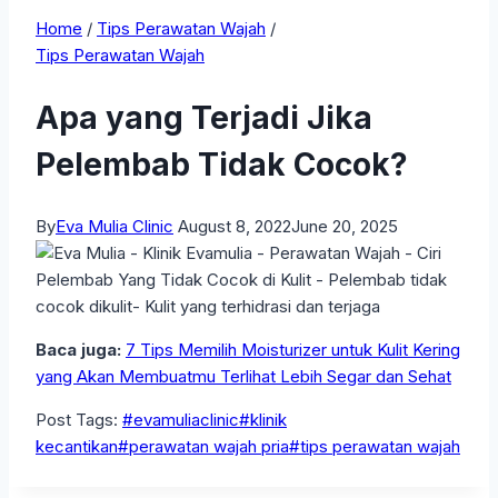
Home
/
Tips Perawatan Wajah
/
Tips Perawatan Wajah
Apa yang Terjadi Jika
Pelembab Tidak Cocok?
By
Eva Mulia Clinic
August 8, 2022
June 20, 2025
Baca juga:
7 Tips Memilih Moisturizer untuk Kulit Kering
yang Akan Membuatmu Terlihat Lebih Segar dan Sehat
Post Tags:
#
evamuliaclinic
#
klinik
kecantikan
#
perawatan wajah pria
#
tips perawatan wajah