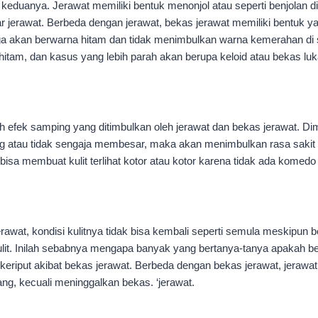
duanya. Jerawat memiliki bentuk menonjol atau seperti benjolan di p
ar jerawat. Berbeda dengan jerawat, bekas jerawat memiliki bentuk y
uga akan berwarna hitam dan tidak menimbulkan warna kemerahan di s
tik hitam, dan kasus yang lebih parah akan berupa keloid atau bekas lu
h efek samping yang ditimbulkan oleh jerawat dan bekas jerawat. Di
radang atau tidak sengaja membesar, maka akan menimbulkan rasa sakit
bisa membuat kulit terlihat kotor atau kotor karena tidak ada komedo d
awat, kondisi kulitnya tidak bisa kembali seperti semula meskipun b
n kulit. Inilah sebabnya mengapa banyak yang bertanya-tanya apakah b
alu keriput akibat bekas jerawat. Berbeda dengan bekas jerawat, jeraw
ang, kecuali meninggalkan bekas. ‘jerawat.