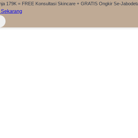
nja 179K = FREE Konsultasi Skincare + GRATIS Ongkir Se-Jabodet
 Sekarang