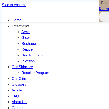
Bela
Skip to content
Klaim
Home
Treatments
Acne
Glow
Reshape
Rejuve
Hair Removal
Injection
Our Skincare
Reseller Program
Our Clinic
Glossary
Article
FAQ
About Us
Career