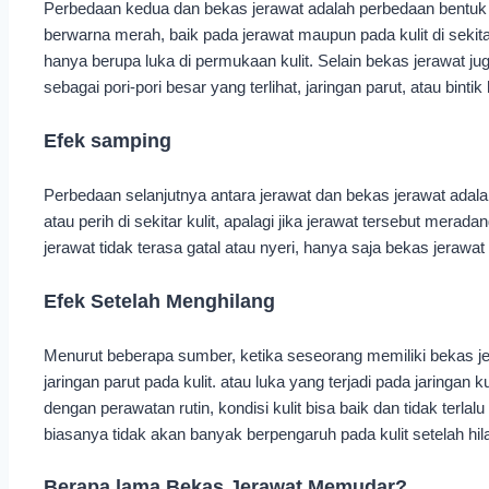
Perbedaan kedua dan bekas jerawat adalah perbedaan bentuk ke
berwarna merah, baik pada jerawat maupun pada kulit di sekit
hanya berupa luka di permukaan kulit. Selain bekas jerawat j
sebagai pori-pori besar yang terlihat, jaringan parut, atau bin
Efek samping
Perbedaan selanjutnya antara jerawat dan bekas jerawat adala
atau perih di sekitar kulit, apalagi jika jerawat tersebut me
jerawat tidak terasa gatal atau nyeri, hanya saja bekas jerawat 
Efek Setelah Menghilang
Menurut beberapa sumber, ketika seseorang memiliki bekas jer
jaringan parut pada kulit. atau luka yang terjadi pada jaringa
dengan perawatan rutin, kondisi kulit bisa baik dan tidak terl
biasanya tidak akan banyak berpengaruh pada kulit setelah hil
Berapa lama Bekas Jerawat Memudar?