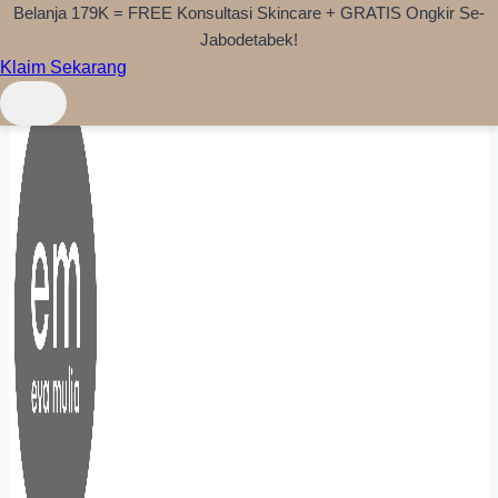
Belanja 179K = FREE Konsultasi Skincare + GRATIS Ongkir Se-
Skip to content
Jabodetabek!
Klaim Sekarang