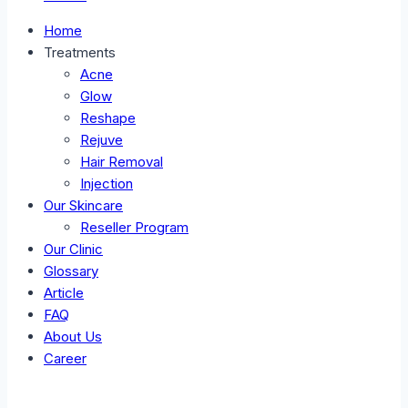
Home
Treatments
Acne
Glow
Reshape
Rejuve
Hair Removal
Injection
Our Skincare
Reseller Program
Our Clinic
Glossary
Article
FAQ
About Us
Career