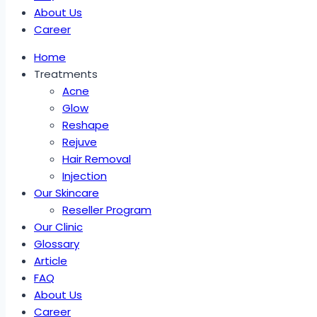
About Us
Career
Home
Treatments
Acne
Glow
Reshape
Rejuve
Hair Removal
Injection
Our Skincare
Reseller Program
Our Clinic
Glossary
Article
FAQ
About Us
Career