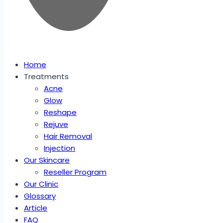
Home
Treatments
Acne
Glow
Reshape
Rejuve
Hair Removal
Injection
Our Skincare
Reseller Program
Our Clinic
Glossary
Article
FAQ