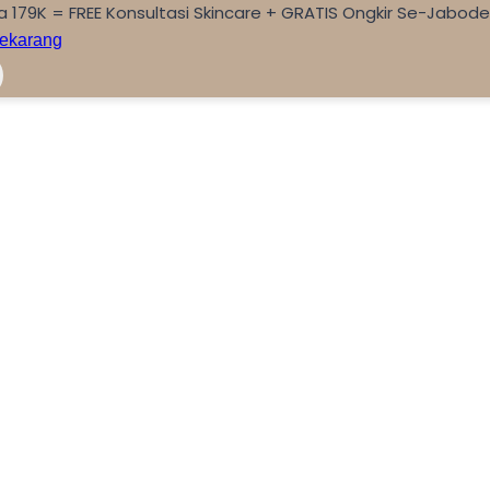
a 179K = FREE Konsultasi Skincare + GRATIS Ongkir Se-Jabod
ekarang