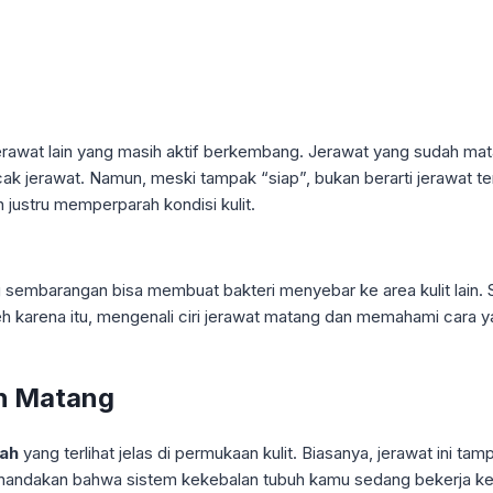
wat lain yang masih aktif berkembang. Jerawat yang sudah matang 
ncak jerawat. Namun, meski tampak “siap”, bukan berarti jerawat
n justru memperparah kondisi kulit.
mbarangan bisa membuat bakteri menyebar ke area kulit lain. Sel
Oleh karena itu, mengenali ciri jerawat matang dan memahami car
ah Matang
nah
yang terlihat jelas di permukaan kulit. Biasanya, jerawat ini 
enandakan bahwa sistem kekebalan tubuh kamu sedang bekerja k