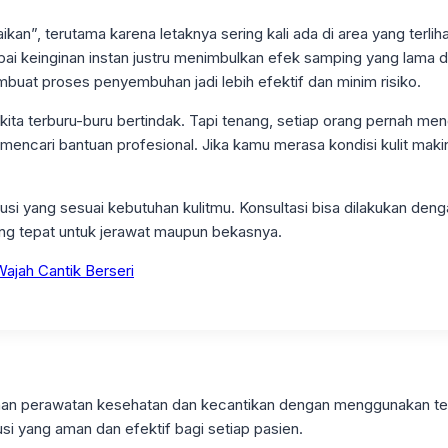
, terutama karena letaknya sering kali ada di area yang terlihat
ai keinginan instan justru menimbulkan efek samping yang lama dan
at proses penyembuhan jadi lebih efektif dan minim risiko.
kita terburu-buru bertindak. Tapi tenang, setiap orang pernah men
ncari bantuan profesional. Jika kamu merasa kondisi kulit makin 
usi yang sesuai kebutuhan kulitmu. Konsultasi bisa dilakukan den
ng tepat untuk jerawat maupun bekasnya.
ajah Cantik Berseri
ayanan perawatan kesehatan dan kecantikan dengan menggunakan t
si yang aman dan efektif bagi setiap pasien.