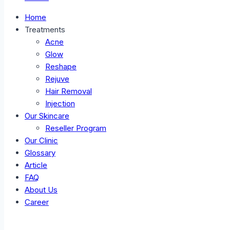
Home
Treatments
Acne
Glow
Reshape
Rejuve
Hair Removal
Injection
Our Skincare
Reseller Program
Our Clinic
Glossary
Article
FAQ
About Us
Career