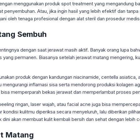
engan menggunakan produk spot treatment yang mengandung bahan 
yembuhan. Atau, jika ingin hasil yang lebih efektif dan tanpa ri
ngani oleh tenaga profesional dengan alat steril dan prosedur medi
atang Sembuh
entingnya dengan saat jerawat masih aktif. Banyak orang lupa ba
s yang permanen. Biasanya setelah jerawat matang mengering, k
akan produk dengan kandungan niacinamide, centella asiatica, at
mengurangi inflamasi sisa serta mendorong produksi kolagen agar
UV bisa memperparah bekas jerawat dan memperlambat proses p
peeling ringan, laser wajah, atau facial acne juga bisa mempercep
ar kondisi kulitmu diperiksa secara menyeluruh, lalu diberikan pil
dini akan membuat kulit kembali bersih dan sehat dengan lebih c
at Matang