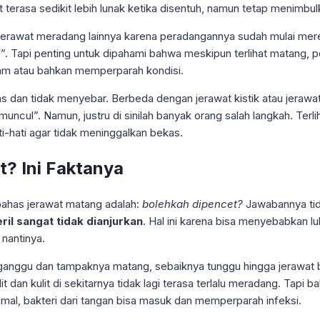
at terasa sedikit lebih lunak ketika disentuh, namun tetap menimbul
jerawat meradang lainnya karena peradangannya sudah mulai me
. Tapi penting untuk dipahami bahwa meskipun terlihat matang, pe
dalam atau bahkan memperparah kondisi.
jelas dan tidak menyebar. Berbeda dengan jerawat kistik atau jera
 muncul”. Namun, justru di sinilah banyak orang salah langkah. Te
ti-hati agar tidak meninggalkan bekas.
? Ini Faktanya
bahas jerawat matang adalah:
bolehkah dipencet?
Jawabannya tid
il sangat tidak dianjurkan
. Hal ini karena bisa menyebabkan 
 nantinya.
ggu dan tampaknya matang, sebaiknya tunggu hingga jerawat benar
an kulit di sekitarnya tidak lagi terasa terlalu meradang. Tapi 
mal, bakteri dari tangan bisa masuk dan memperparah infeksi.