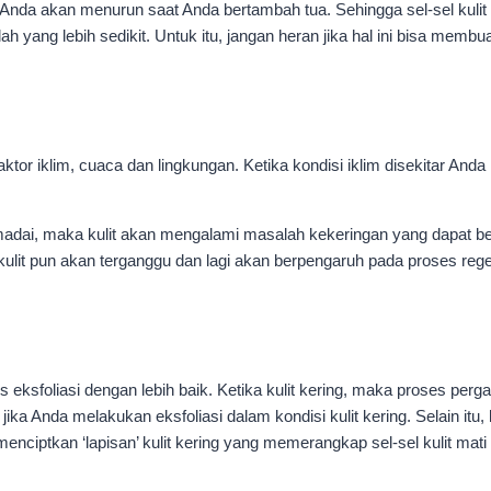
Anda akan menurun saat Anda bertambah tua. Sehingga sel-sel kuli
yang lebih sedikit. Untuk itu, jangan heran jika hal ini bisa membua
ktor iklim, cuaca dan lingkungan. Ketika kondisi iklim disekitar And
dai, maka kulit akan mengalami masalah kekeringan yang dapat ber
 kulit pun akan terganggu dan lagi akan berpengaruh pada proses rege
ksfoliasi dengan lebih baik. Ketika kulit kering, maka proses perganti
 jika Anda melakukan eksfoliasi dalam kondisi kulit kering. Selain it
akan menciptkan ‘lapisan’ kulit kering yang memerangkap sel-sel kulit m