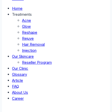
Home
Treatments
Acne
Glow
Reshape
Rejuve
Hair Removal
Injection
Our Skincare
Reseller Program
Our Clinic
Glossary
Article
FAQ
About Us
Career