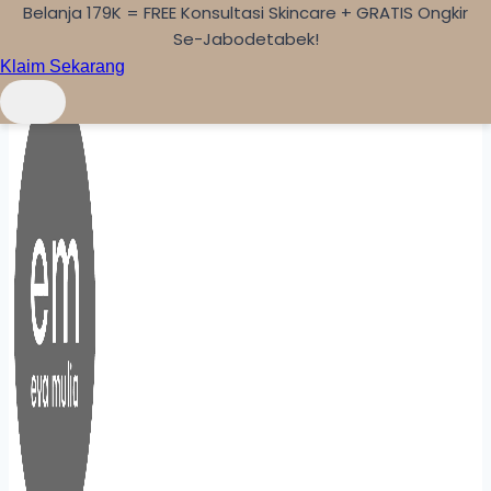
Belanja 179K = FREE Konsultasi Skincare + GRATIS Ongkir
Skip to content
Se-Jabodetabek!
Klaim Sekarang