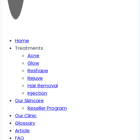
Home
Treatments
Acne
Glow
Reshape
Rejuve
Hair Removal
Injection
Our Skincare
Reseller Program
Our Clinic
Glossary
Article
FAQ