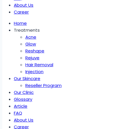
About Us
Career
Home
Treatments
Acne
Glow
Reshape
Rejuve
Hair Removal
Injection
Our Skincare
Reseller Program
Our Clinic
Glossary
Article
FAQ
About Us
Career