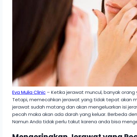
Eva Mulia Clinic
– Ketika jerawat muncul, banyak orang
Tetapi, memecahkan jerawat yang tidak tepat akan m
jerawat sudah matang dan akan mengeluarkan isi jera
pecah maka akan ada darah yang keluar. Berbeda d
Namun Anda tidak perlu takut karena anda bisa menge
Mengeringkan Jerawat yang Pe