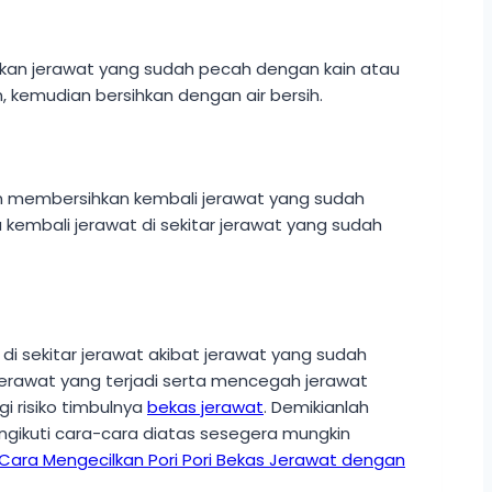
hkan jerawat yang sudah pecah dengan kain atau
n, kemudian bersihkan dengan air bersih.
an membersihkan kembali jerawat yang sudah
mbali jerawat di sekitar jerawat yang sudah
i sekitar jerawat akibat jerawat yang sudah
rawat yang terjadi serta mencegah jerawat
 risiko timbulnya
bekas jerawat
. Demikianlah
ikuti cara-cara diatas sesegera mungkin
a Cara Mengecilkan Pori Pori Bekas Jerawat dengan