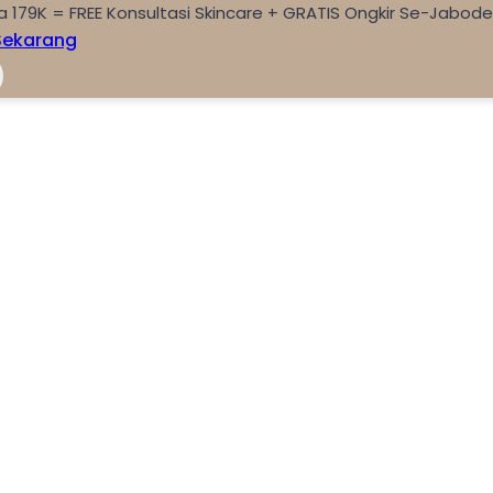
a 179K = FREE Konsultasi Skincare + GRATIS Ongkir Se-Jabod
Sekarang