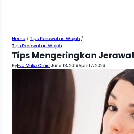
Home
/
Tips Perawatan Wajah
/
Tips Perawatan Wajah
Tips Mengeringkan Jerawa
By
Eva Mulia Clinic
June 18, 2019
April 17, 2026