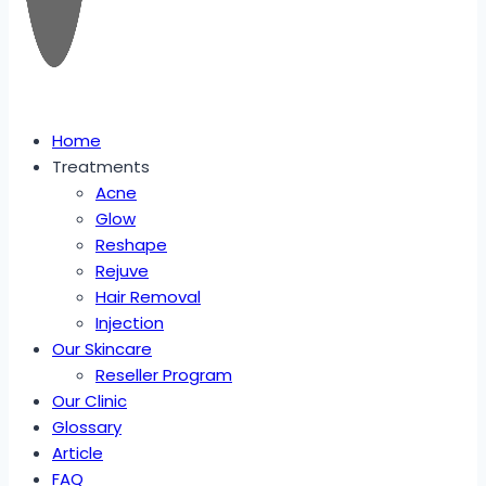
Home
Treatments
Acne
Glow
Reshape
Rejuve
Hair Removal
Injection
Our Skincare
Reseller Program
Our Clinic
Glossary
Article
FAQ