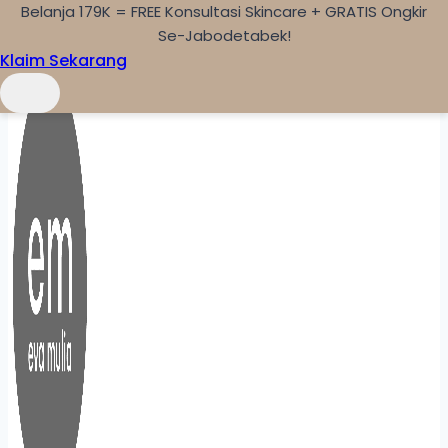
Belanja 179K = FREE Konsultasi Skincare + GRATIS Ongkir
Skip to content
Se-Jabodetabek!
Klaim Sekarang