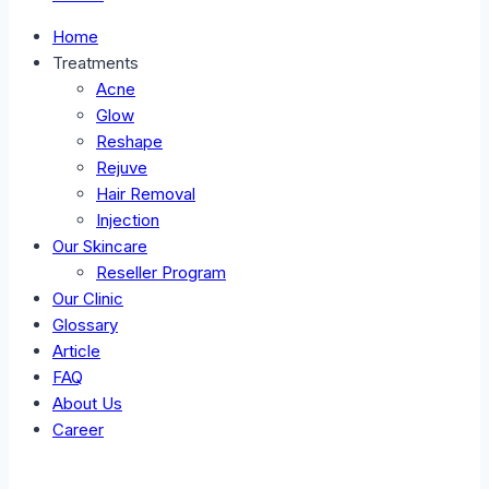
Home
Treatments
Acne
Glow
Reshape
Rejuve
Hair Removal
Injection
Our Skincare
Reseller Program
Our Clinic
Glossary
Article
FAQ
About Us
Career