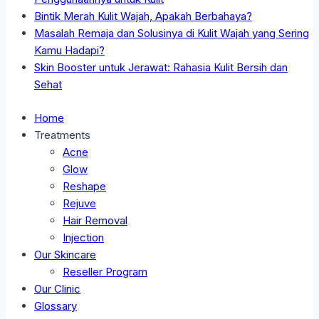
Bintik Merah Kulit Wajah, Apakah Berbahaya?
Masalah Remaja dan Solusinya di Kulit Wajah yang Sering
Kamu Hadapi?
Skin Booster untuk Jerawat: Rahasia Kulit Bersih dan
Sehat
Home
Treatments
Acne
Glow
Reshape
Rejuve
Hair Removal
Injection
Our Skincare
Reseller Program
Our Clinic
Glossary