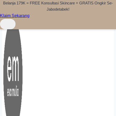
Belanja 179K = FREE Konsultasi Skincare + GRATIS Ongkir Se-
Skip to content
Jabodetabek!
Klaim Sekarang