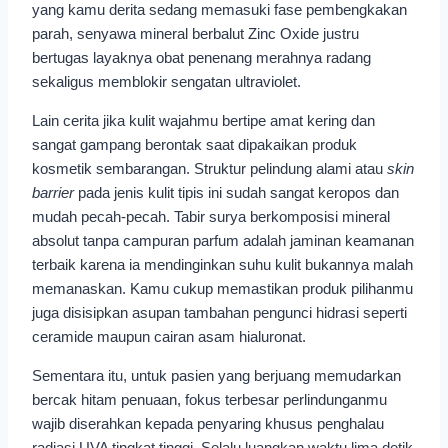
yang kamu derita sedang memasuki fase pembengkakan
parah, senyawa mineral berbalut Zinc Oxide justru
bertugas layaknya obat penenang merahnya radang
sekaligus memblokir sengatan ultraviolet.
Lain cerita jika kulit wajahmu bertipe amat kering dan
sangat gampang berontak saat dipakaikan produk
kosmetik sembarangan. Struktur pelindung alami atau
skin
barrier
pada jenis kulit tipis ini sudah sangat keropos dan
mudah pecah-pecah. Tabir surya berkomposisi mineral
absolut tanpa campuran parfum adalah jaminan keamanan
terbaik karena ia mendinginkan suhu kulit bukannya malah
memanaskan. Kamu cukup memastikan produk pilihanmu
juga disisipkan asupan tambahan pengunci hidrasi seperti
ceramide maupun cairan asam hialuronat.
Sementara itu, untuk pasien yang berjuang memudarkan
bercak hitam penuaan, fokus terbesar perlindunganmu
wajib diserahkan kepada penyaring khusus penghalau
radiasi UVA tingkat tinggi. Selalu luangkan waktu lima detik