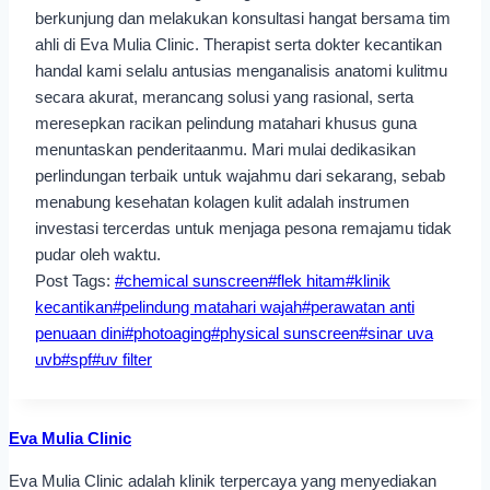
berkunjung dan melakukan konsultasi hangat bersama tim
ahli di Eva Mulia Clinic. Therapist serta dokter kecantikan
handal kami selalu antusias menganalisis anatomi kulitmu
secara akurat, merancang solusi yang rasional, serta
meresepkan racikan pelindung matahari khusus guna
menuntaskan penderitaanmu. Mari mulai dedikasikan
perlindungan terbaik untuk wajahmu dari sekarang, sebab
menabung kesehatan kolagen kulit adalah instrumen
investasi tercerdas untuk menjaga pesona remajamu tidak
pudar oleh waktu.
Post Tags:
#
chemical sunscreen
#
flek hitam
#
klinik
kecantikan
#
pelindung matahari wajah
#
perawatan anti
penuaan dini
#
photoaging
#
physical sunscreen
#
sinar uva
uvb
#
spf
#
uv filter
Eva Mulia Clinic
Eva Mulia Clinic adalah klinik terpercaya yang menyediakan