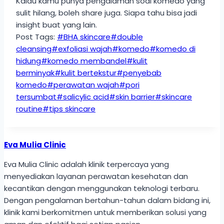
Kalau kamu punya pengalaman soal komedo yang
sulit hilang, boleh share juga. Siapa tahu bisa jadi
insight buat yang lain.
Post Tags:
#
BHA skincare
#
double
cleansing
#
exfoliasi wajah
#
komedo
#
komedo di
hidung
#
komedo membandel
#
kulit
berminyak
#
kulit bertekstur
#
penyebab
komedo
#
perawatan wajah
#
pori
tersumbat
#
salicylic acid
#
skin barrier
#
skincare
routine
#
tips skincare
Eva Mulia Clinic
Eva Mulia Clinic adalah klinik terpercaya yang
menyediakan layanan perawatan kesehatan dan
kecantikan dengan menggunakan teknologi terbaru.
Dengan pengalaman bertahun-tahun dalam bidang ini,
klinik kami berkomitmen untuk memberikan solusi yang