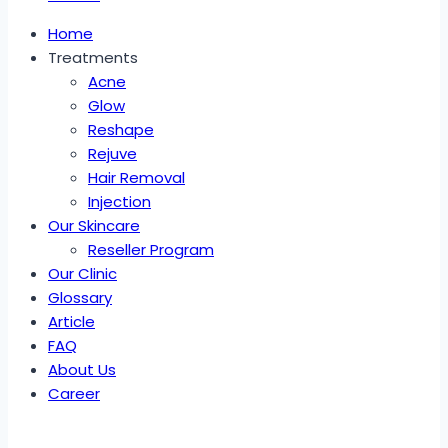
Home
Treatments
Acne
Glow
Reshape
Rejuve
Hair Removal
Injection
Our Skincare
Reseller Program
Our Clinic
Glossary
Article
FAQ
About Us
Career