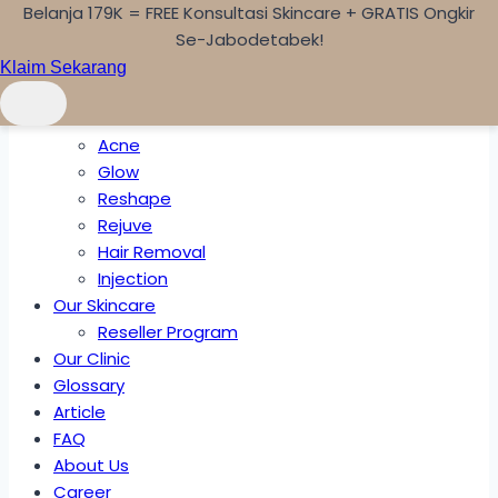
Belanja 179K = FREE Konsultasi Skincare + GRATIS Ongkir
Skip to content
Se-Jabodetabek!
Klaim Sekarang
Home
Treatments
Acne
Glow
Reshape
Rejuve
Hair Removal
Injection
Our Skincare
Reseller Program
Our Clinic
Glossary
Article
FAQ
About Us
Career