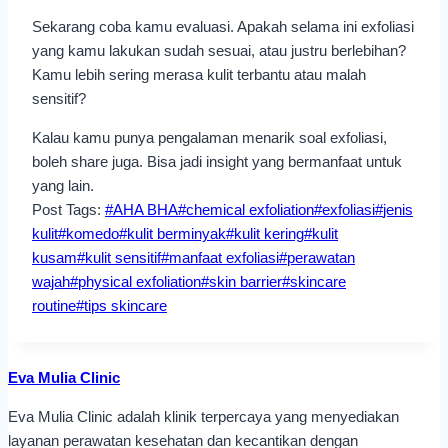
Sekarang coba kamu evaluasi. Apakah selama ini exfoliasi
yang kamu lakukan sudah sesuai, atau justru berlebihan?
Kamu lebih sering merasa kulit terbantu atau malah
sensitif?
Kalau kamu punya pengalaman menarik soal exfoliasi,
boleh share juga. Bisa jadi insight yang bermanfaat untuk
yang lain.
Post Tags:
#
AHA BHA
#
chemical exfoliation
#
exfoliasi
#
jenis
kulit
#
komedo
#
kulit berminyak
#
kulit kering
#
kulit
kusam
#
kulit sensitif
#
manfaat exfoliasi
#
perawatan
wajah
#
physical exfoliation
#
skin barrier
#
skincare
routine
#
tips skincare
Eva Mulia Clinic
Eva Mulia Clinic adalah klinik terpercaya yang menyediakan
layanan perawatan kesehatan dan kecantikan dengan