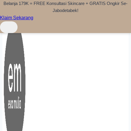
Belanja 179K = FREE Konsultasi Skincare + GRATIS Ongkir Se-
Skip to content
Jabodetabek!
Klaim Sekarang