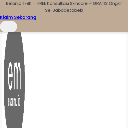
Belanja 179K = FREE Konsultasi Skincare + GRATIS Ongkir
Skip to content
Se-Jabodetabek!
Klaim Sekarang