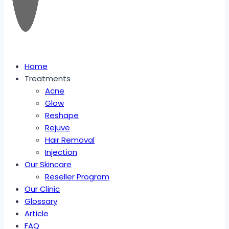
Home
Treatments
Acne
Glow
Reshape
Rejuve
Hair Removal
Injection
Our Skincare
Reseller Program
Our Clinic
Glossary
Article
FAQ