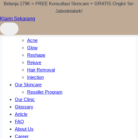
Belanja 179K = FREE Konsultasi Skincare + GRATIS Ongkir Se-
Skip to content
Jabodetabek!
Klaim Sekarang
Home
Treatments
Acne
Glow
Reshape
Rejuve
Hair Removal
Injection
Our Skincare
Reseller Program
Our Clinic
Glossary
Article
FAQ
About Us
Career