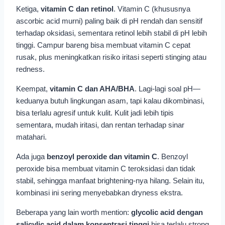
Ketiga,
vitamin C dan retinol
. Vitamin C (khususnya
ascorbic acid murni) paling baik di pH rendah dan sensitif
terhadap oksidasi, sementara retinol lebih stabil di pH lebih
tinggi. Campur bareng bisa membuat vitamin C cepat
rusak, plus meningkatkan risiko iritasi seperti stinging atau
redness.
Keempat,
vitamin C dan AHA/BHA
. Lagi-lagi soal pH—
keduanya butuh lingkungan asam, tapi kalau dikombinasi,
bisa terlalu agresif untuk kulit. Kulit jadi lebih tipis
sementara, mudah iritasi, dan rentan terhadap sinar
matahari.
Ada juga
benzoyl peroxide dan vitamin C
. Benzoyl
peroxide bisa membuat vitamin C teroksidasi dan tidak
stabil, sehingga manfaat brightening-nya hilang. Selain itu,
kombinasi ini sering menyebabkan dryness ekstra.
Beberapa yang lain worth mention:
glycolic acid dengan
salicylic acid dalam konsentrasi tinggi
bisa terlalu strong