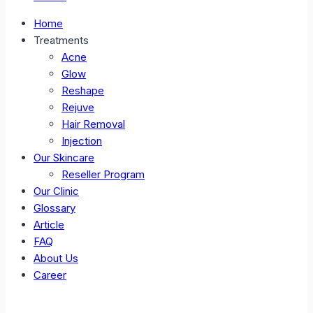
Home
Treatments
Acne
Glow
Reshape
Rejuve
Hair Removal
Injection
Our Skincare
Reseller Program
Our Clinic
Glossary
Article
FAQ
About Us
Career