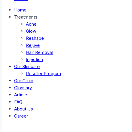
Home
Treatments
Acne
Glow
Reshape
Rejuve
Hair Removal
Injection
Our Skincare
Reseller Program
Our Clinic
Glossary
Article
FAQ
About Us
Career