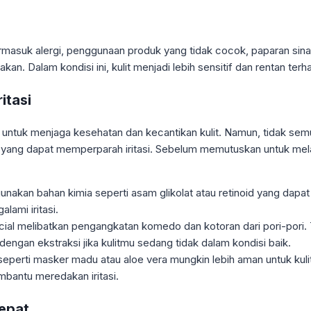
rmasuk alergi, penggunaan produk yang tidak cocok, paparan sinar m
n. Dalam kondisi ini, kulit menjadi lebih sensitif dan rentan terha
itasi
untuk menjaga kesehatan dan kecantikan kulit. Namun, tidak semua 
k yang dapat memperparah iritasi. Sebelum memutuskan untuk mela
nakan bahan kimia seperti asam glikolat atau retinoid yang dapat 
alami iritasi.
acial melibatkan pengangkatan komedo dan kotoran dari pori-pori.
l dengan ekstraksi jika kulitmu sedang tidak dalam kondisi baik.
perti masker madu atau aloe vera mungkin lebih aman untuk kulit 
bantu meredakan iritasi.
epat