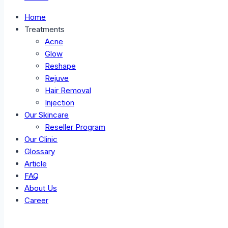
Home
Treatments
Acne
Glow
Reshape
Rejuve
Hair Removal
Injection
Our Skincare
Reseller Program
Our Clinic
Glossary
Article
FAQ
About Us
Career