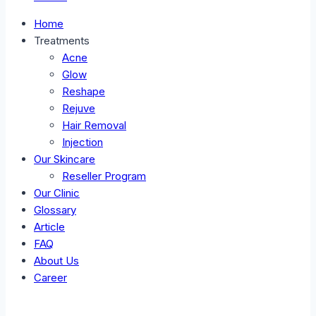
Home
Treatments
Acne
Glow
Reshape
Rejuve
Hair Removal
Injection
Our Skincare
Reseller Program
Our Clinic
Glossary
Article
FAQ
About Us
Career