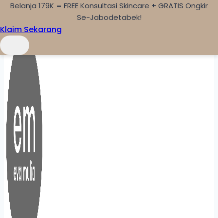
Belanja 179K = FREE Konsultasi Skincare + GRATIS Ongkir
Skip to content
Se-Jabodetabek!
Klaim Sekarang