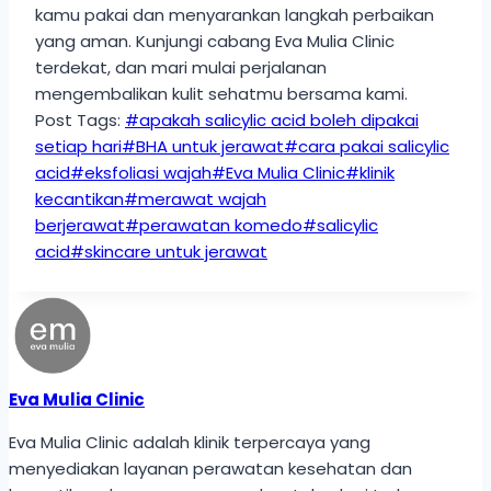
kamu pakai dan menyarankan langkah perbaikan
yang aman. Kunjungi cabang Eva Mulia Clinic
terdekat, dan mari mulai perjalanan
mengembalikan kulit sehatmu bersama kami.
Post Tags:
#
apakah salicylic acid boleh dipakai
setiap hari
#
BHA untuk jerawat
#
cara pakai salicylic
acid
#
eksfoliasi wajah
#
Eva Mulia Clinic
#
klinik
kecantikan
#
merawat wajah
berjerawat
#
perawatan komedo
#
salicylic
acid
#
skincare untuk jerawat
Eva Mulia Clinic
Eva Mulia Clinic adalah klinik terpercaya yang
menyediakan layanan perawatan kesehatan dan