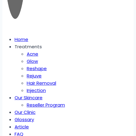
Home
Treatments
Acne
Glow
Reshape
Rejuve
Hair Removal
Injection
Our Skincare
Reseller Program
Our Clinic
Glossary
Article
FAQ