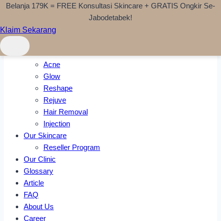
Belanja 179K = FREE Konsultasi Skincare + GRATIS Ongkir Se-
Skip to content
Jabodetabek!
Klaim Sekarang
Home
Treatments
Acne
Glow
Reshape
Rejuve
Hair Removal
Injection
Our Skincare
Reseller Program
Our Clinic
Glossary
Article
FAQ
About Us
Career