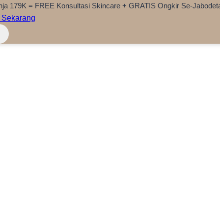
nja 179K = FREE Konsultasi Skincare + GRATIS Ongkir Se-Jabodet
 Sekarang