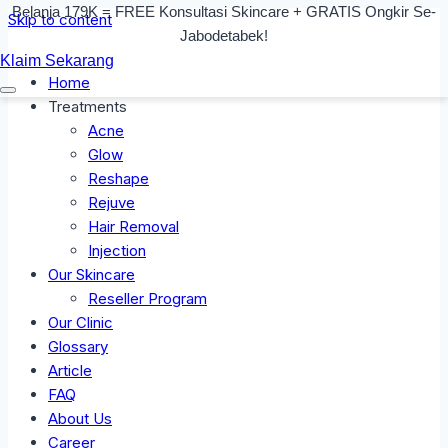
Belanja 179K = FREE Konsultasi Skincare + GRATIS Ongkir Se-
Skip to content
Jabodetabek!
Klaim Sekarang
Home
Treatments
Acne
Glow
Reshape
Rejuve
Hair Removal
Injection
Our Skincare
Reseller Program
Our Clinic
Glossary
Article
FAQ
About Us
Career