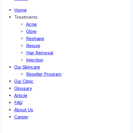
Home
Treatments
Acne
Glow
Reshape
Rejuve
Hair Removal
Injection
Our Skincare
Reseller Program
Our Clinic
Glossary
Article
FAQ
About Us
Career