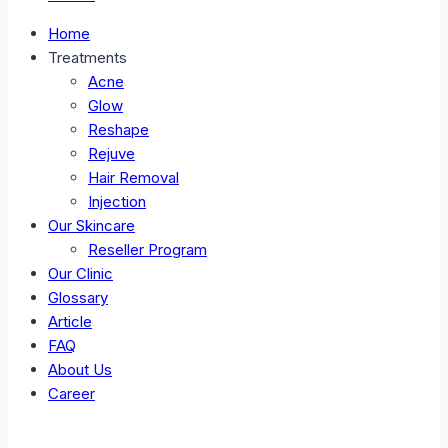
Home
Treatments
Acne
Glow
Reshape
Rejuve
Hair Removal
Injection
Our Skincare
Reseller Program
Our Clinic
Glossary
Article
FAQ
About Us
Career