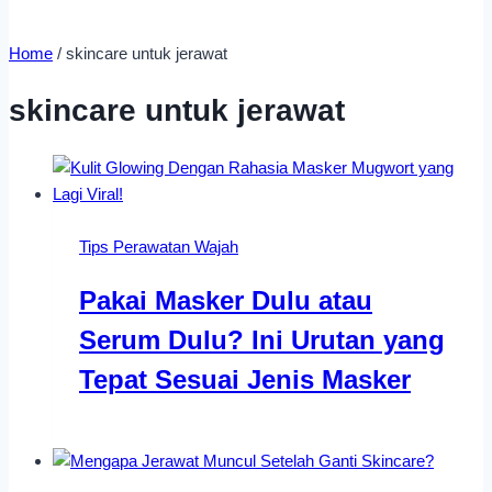
Home
/
skincare untuk jerawat
skincare untuk jerawat
Tips Perawatan Wajah
Pakai Masker Dulu atau
Serum Dulu? Ini Urutan yang
Tepat Sesuai Jenis Masker