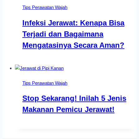
Tips Perawatan Wajah
Infeksi Jerawat: Kenapa Bisa
Terjadi dan Bagaimana
Mengatasinya Secara Aman?
Tips Perawatan Wajah
Stop Sekarang! Inilah 5 Jenis
Makanan Pemicu Jerawat!