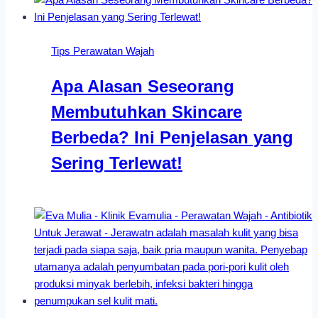
Tips Perawatan Wajah
Apa Alasan Seseorang
Membutuhkan Skincare
Berbeda? Ini Penjelasan yang
Sering Terlewat!