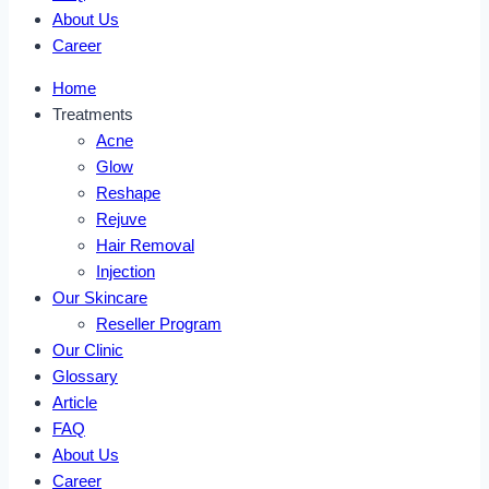
About Us
Career
Home
Treatments
Acne
Glow
Reshape
Rejuve
Hair Removal
Injection
Our Skincare
Reseller Program
Our Clinic
Glossary
Article
FAQ
About Us
Career