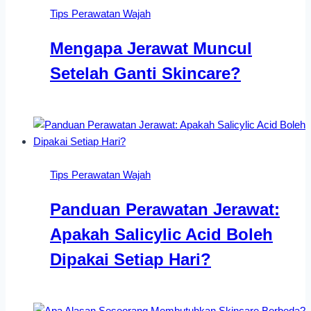
Tips Perawatan Wajah
Mengapa Jerawat Muncul
Setelah Ganti Skincare?
Tips Perawatan Wajah
Panduan Perawatan Jerawat:
Apakah Salicylic Acid Boleh
Dipakai Setiap Hari?