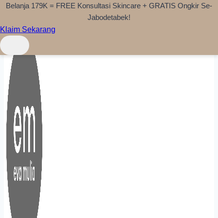
Belanja 179K = FREE Konsultasi Skincare + GRATIS Ongkir Se-
Skip to content
Jabodetabek!
Klaim Sekarang