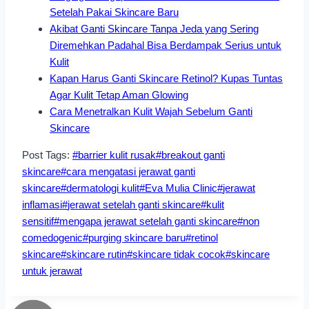
Setelah Pakai Skincare Baru
Akibat Ganti Skincare Tanpa Jeda yang Sering
Diremehkan Padahal Bisa Berdampak Serius untuk
Kulit
Kapan Harus Ganti Skincare Retinol? Kupas Tuntas
Agar Kulit Tetap Aman Glowing
Cara Menetralkan Kulit Wajah Sebelum Ganti
Skincare
Post Tags:
#
barrier kulit rusak
#
breakout ganti
skincare
#
cara mengatasi jerawat ganti
skincare
#
dermatologi kulit
#
Eva Mulia Clinic
#
jerawat
inflamasi
#
jerawat setelah ganti skincare
#
kulit
sensitif
#
mengapa jerawat setelah ganti skincare
#
non
comedogenic
#
purging skincare baru
#
retinol
skincare
#
skincare rutin
#
skincare tidak cocok
#
skincare
untuk jerawat