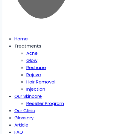
Home
Treatments
Acne
Glow
Reshape
Rejuve
Hair Removal
Injection
Our Skincare
Reseller Program
Our Clinic
Glossary
Article
FAQ