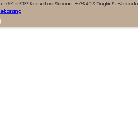
a 179K = FREE Konsultasi Skincare + GRATIS Ongkir Se-Jabod
Sekarang