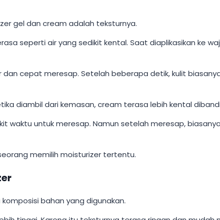
zer gel dan cream adalah teksturnya.
terasa seperti air yang sedikit kental. Saat diaplikasikan k
r dan cepat meresap. Setelah beberapa detik, kulit biasan
etika diambil dari kemasan, cream terasa lebih kental dibandi
ikit waktu untuk meresap. Namun setelah meresap, biasany
eorang memilih moisturizer tertentu.
zer
ri komposisi bahan yang digunakan.
ebih tinggi. Karena itu teksturnya terasa ringan dan mudah