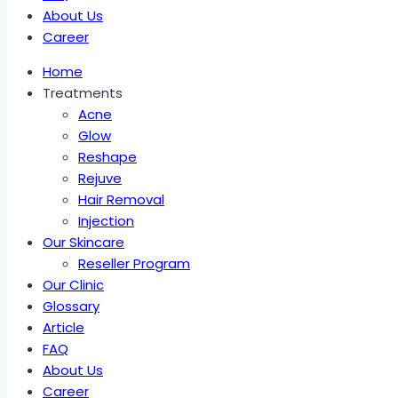
About Us
Career
Home
Treatments
Acne
Glow
Reshape
Rejuve
Hair Removal
Injection
Our Skincare
Reseller Program
Our Clinic
Glossary
Article
FAQ
About Us
Career