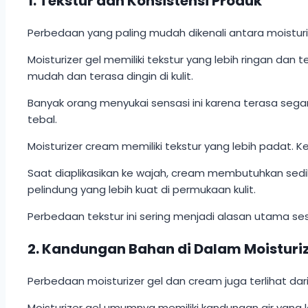
1. Tekstur dan Konsistensi Produk
Perbedaan yang paling mudah dikenali antara moisturi
Moisturizer gel memiliki tekstur yang lebih ringan dan 
mudah dan terasa dingin di kulit.
Banyak orang menyukai sensasi ini karena terasa sega
tebal.
Moisturizer cream memiliki tekstur yang lebih padat. K
Saat diaplikasikan ke wajah, cream membutuhkan sed
pelindung yang lebih kuat di permukaan kulit.
Perbedaan tekstur ini sering menjadi alasan utama ses
2. Kandungan Bahan di Dalam Moisturi
Perbedaan moisturizer gel dan cream juga terlihat da
Moisturizer gel umumnya memiliki kandungan air yang l