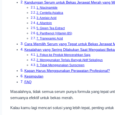
Kandungan Serum untuk Bekas Jerawat Merah yang W
1. Niacinamide
2. Centella Asiatica
3. Azelaic Acid
4. Allantoin
5. Green Tea Extract
6. Panthenol (Vitamin B5)
7. Tranexamic Acid
Cara Memilih Serum yang Tepat untuk Bekas Jerawat 
Kesalahan yang Sering Dilakukan Saat Mengatasi Bek
1. Fokus ke Produk Mencerahkan Saja
2. Menggunakan Terlalu Banyak Aktif Sekaligus
3. Tidak Menggunakan Sunscreen
Kapan Harus Menggunakan Perawatan Profesional?
Kesimpulan
FAQ
Masalahnya, tidak semua serum punya formula yang tepat untu
semuanya efektif untuk bekas merah.
Kalau kamu lagi mencari solusi yang lebih tepat, penting un