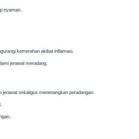
ap nyaman.
urangi kemerahan akibat inflamasi.
alami jerawat meradang.
ab jerawat sekaligus menenangkan peradangan.
.
ingan.