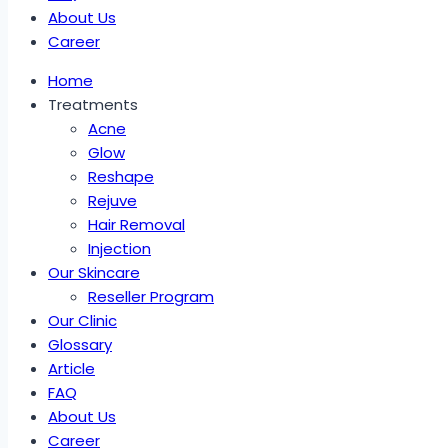
About Us
Career
Home
Treatments
Acne
Glow
Reshape
Rejuve
Hair Removal
Injection
Our Skincare
Reseller Program
Our Clinic
Glossary
Article
FAQ
About Us
Career