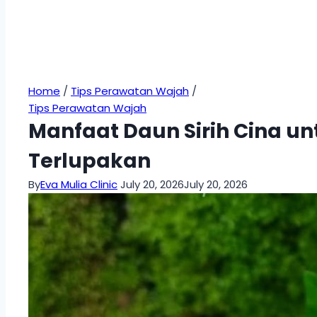
Home
/
Tips Perawatan Wajah
/
Tips Perawatan Wajah
Manfaat Daun Sirih Cina un
Terlupakan
By
Eva Mulia Clinic
July 20, 2026
July 20, 2026