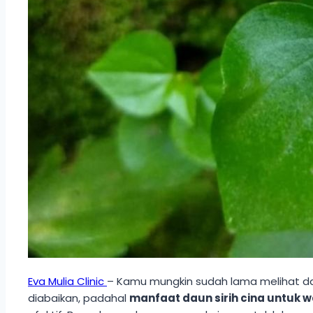
Eva Mulia Clinic
– Kamu mungkin sudah lama melihat daun
diabaikan, padahal
manfaat daun sirih cina untuk 