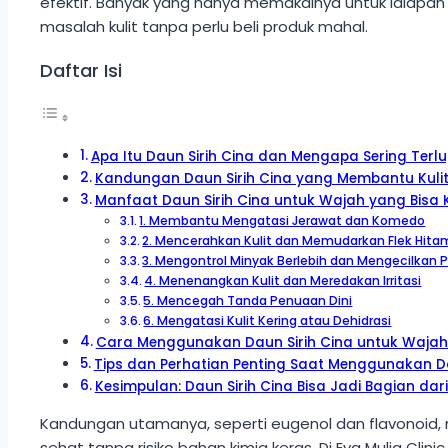
efektif. Banyak yang hanya memakainya untuk lalapa
masalah kulit tanpa perlu beli produk mahal.
Daftar Isi
Apa Itu Daun Sirih Cina dan Mengapa Sering Terl
Kandungan Daun Sirih Cina yang Membantu Kuli
Manfaat Daun Sirih Cina untuk Wajah yang Bis
1. Membantu Mengatasi Jerawat dan Komedo
2. Mencerahkan Kulit dan Memudarkan Flek Hita
3. Mengontrol Minyak Berlebih dan Mengecilkan P
4. Menenangkan Kulit dan Meredakan Irritasi
5. Mencegah Tanda Penuaan Dini
6. Mengatasi Kulit Kering atau Dehidrasi
Cara Menggunakan Daun Sirih Cina untuk Wajah
Tips dan Perhatian Penting Saat Menggunakan Da
Kesimpulan: Daun Sirih Cina Bisa Jadi Bagian dari
Kandungan utamanya, seperti eugenol dan flavonoid, mem
sehat tanpa risiko bahan kimia keras. Di Eva Mulia Cli