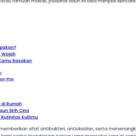
n atau ramuan masak, padahal daun ini bisa menjadi skinc
upakan?
t Wajah
a Kamu Rasakan
m
ori-Pori
 di Rumah
un Sirih Cina
 Rutinitas Kulitmu
berikan sifat antibakteri, antioksidan, serta menenangkan. 
nic, kami sering mendengar pasien yang mencoba cara ini send