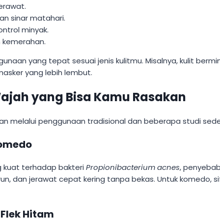
erawat.
dan sinar matahari.
ntrol minyak.
n kemerahan.
aan yang tepat sesuai jenis kulitmu. Misalnya, kulit berm
asker yang lebih lembut.
Wajah yang Bisa Kamu Rasakan
an melalui penggunaan tradisional dan beberapa studi sede
Komedo
ang kuat terhadap bakteri
Propionibacterium acnes
, penyebab
run, dan jerawat cepat kering tanpa bekas. Untuk komedo, 
Flek Hitam