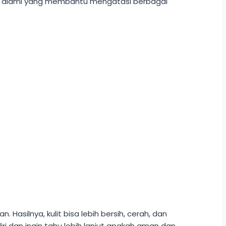
are alami yang membantu mengatasi berbagai
Hasilnya, kulit bisa lebih bersih, cerah, dan
iri dan ingin tahu lebih lanjut apakah aman dan