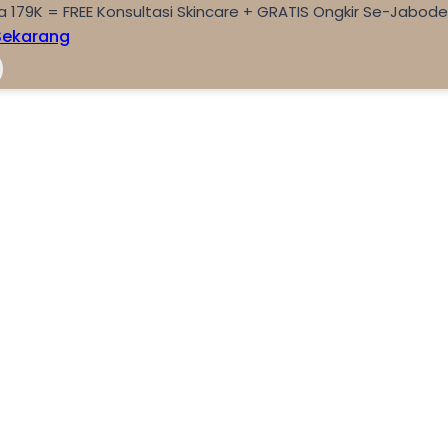
a 179K = FREE Konsultasi Skincare + GRATIS Ongkir Se-Jabod
Sekarang