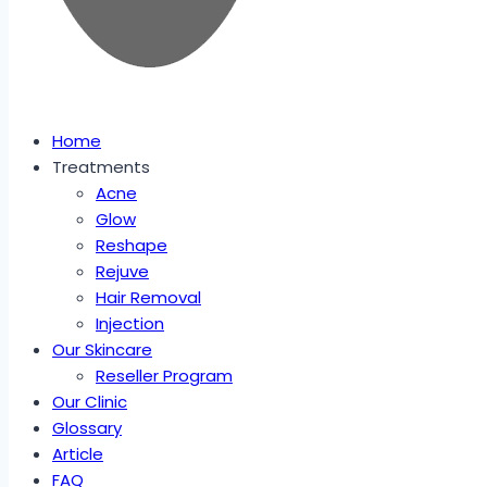
Home
Treatments
Acne
Glow
Reshape
Rejuve
Hair Removal
Injection
Our Skincare
Reseller Program
Our Clinic
Glossary
Article
FAQ