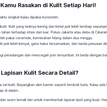
amu Rasakan di Kulit Setiap Hari!
ktu singkat kalau dipakai konsisten.
. Kulit yang tadinya kering dan ketat jadi lebih lembap sepanjang
ahan terhadap iritasi dari luar. Polusi Jakarta atau debu di Cikaran
setelah pakai ceramide, kemerahan hilang dalam dua minggu.
it jadi lebih kenyal, garis halus tersamarkan, dan tanda penuaan din
i peradangan dan mencegah pori tersumbat. Ini beda dengan baha
Lapisan Kulit Secara Detail?
 sel kulit. Bayangkan skin barrier seperti tembok bata. Kalau ada
ap di dalam.
l dan asam lemak lain untuk membentuk lapisan lipid yang kuat. H