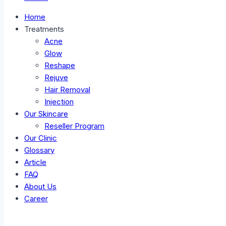
Home
Treatments
Acne
Glow
Reshape
Rejuve
Hair Removal
Injection
Our Skincare
Reseller Program
Our Clinic
Glossary
Article
FAQ
About Us
Career