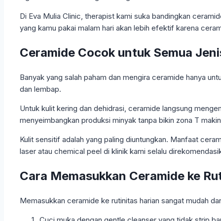
Di Eva Mulia Clinic, therapist kami suka bandingkan ceramid
yang kamu pakai malam hari akan lebih efektif karena ceram
Ceramide Cocok untuk Semua Jenis K
Banyak yang salah paham dan mengira ceramide hanya untuk 
dan lembap.
Untuk kulit kering dan dehidrasi, ceramide langsung men
menyeimbangkan produksi minyak tanpa bikin zona T makin b
Kulit sensitif adalah yang paling diuntungkan. Manfaat cer
laser atau chemical peel di klinik kami selalu direkomend
Cara Memasukkan Ceramide ke Ruti
Memasukkan ceramide ke rutinitas harian sangat mudah dan t
Cuci muka dengan gentle cleanser yang tidak strip bar