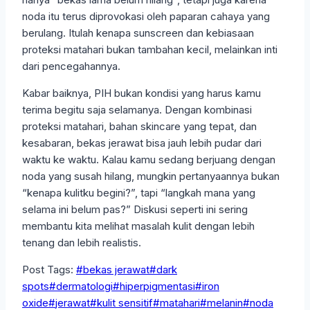
noda itu terus diprovokasi oleh paparan cahaya yang
berulang. Itulah kenapa sunscreen dan kebiasaan
proteksi matahari bukan tambahan kecil, melainkan inti
dari pencegahannya.
Kabar baiknya, PIH bukan kondisi yang harus kamu
terima begitu saja selamanya. Dengan kombinasi
proteksi matahari, bahan skincare yang tepat, dan
kesabaran, bekas jerawat bisa jauh lebih pudar dari
waktu ke waktu. Kalau kamu sedang berjuang dengan
noda yang susah hilang, mungkin pertanyaannya bukan
“kenapa kulitku begini?”, tapi “langkah mana yang
selama ini belum pas?” Diskusi seperti ini sering
membantu kita melihat masalah kulit dengan lebih
tenang dan lebih realistis.
Post Tags:
#
bekas jerawat
#
dark
spots
#
dermatologi
#
hiperpigmentasi
#
iron
oxide
#
jerawat
#
kulit sensitif
#
matahari
#
melanin
#
noda