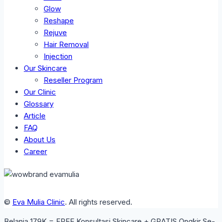
Glow
Reshape
Rejuve
Hair Removal
Injection
Our Skincare
Reseller Program
Our Clinic
Glossary
Article
FAQ
About Us
Career
©
Eva Mulia Clinic
. All rights reserved.
Belanja 179K = FREE Konsultasi Skincare + GRATIS Ongkir Se-