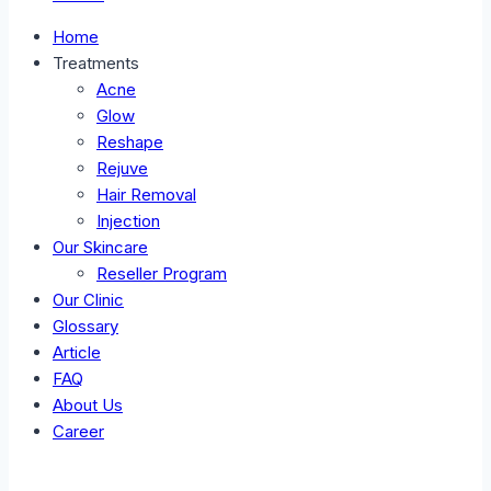
Home
Treatments
Acne
Glow
Reshape
Rejuve
Hair Removal
Injection
Our Skincare
Reseller Program
Our Clinic
Glossary
Article
FAQ
About Us
Career