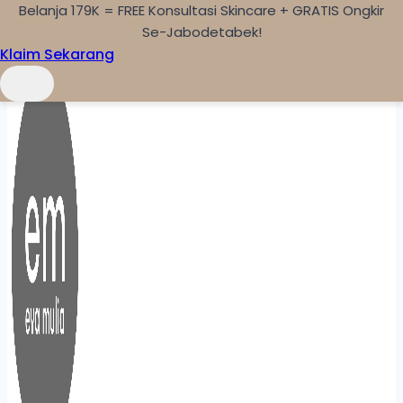
Belanja 179K = FREE Konsultasi Skincare + GRATIS Ongkir
Skip to content
Se-Jabodetabek!
Klaim Sekarang