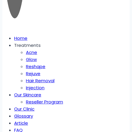
Home
Treatments
Acne
Glow
Reshape
Rejuve
Hair Removal
Injection
Our Skincare
Reseller Program
Our Clinic
Glossary
Article
FAQ